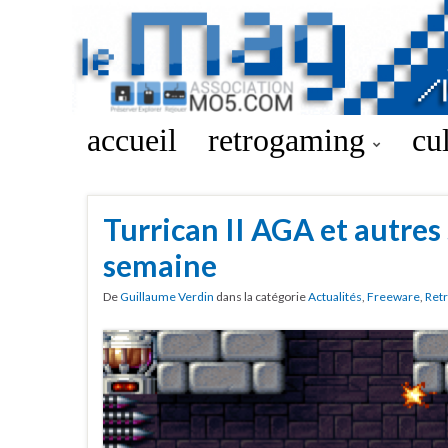
accueil
retrogaming
cu
Turrican II AGA et autres 
semaine
De
Guillaume Verdin
dans la catégorie
Actualités
,
Freeware
,
Ret