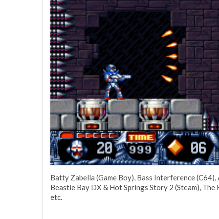
Batty Zabella (Game Boy), Bass Interference (C64), 
Beastie Bay DX & Hot Springs Story 2 (Steam), The 
etc.