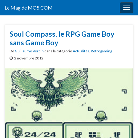
Le Mag de MO5.COM
Togg
navig
Soul Compass, le RPG Game Boy
sans Game Boy
De
Guillaume Verdin
dans la catégorie
Actualités
,
Retrogaming
2 novembre 2012