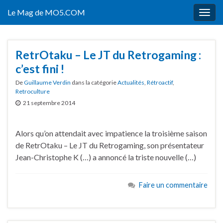
Le Mag de MO5.COM
Togg
navig
RetrOtaku – Le JT du Retrogaming :
c’est fini !
De
Guillaume Verdin
dans la catégorie
Actualités
,
Rétroactif
,
Retroculture
21 septembre 2014
Alors qu’on attendait avec impatience la troisième saison
de RetrOtaku – Le JT du Retrogaming, son présentateur
Jean-Christophe K (…) a annoncé la triste nouvelle (…)
Faire un commentaire