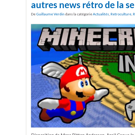
autres news rétro de la 
De
Guillaume Verdin
dans la catégorie
Actualités
,
Retroculture
,
R