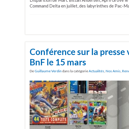
Disparition de Marc Bittan Andersen, April Grove le
Command Delta en juillet, des labyrinthes de Pac-M
Conférence sur la presse 
BnF le 15 mars
De
Guillaume Verdin
dans la catégorie
Actualités
,
Nos Amis
,
Ren