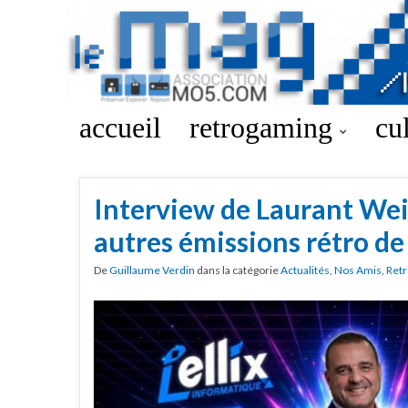
accueil
retrogaming
cu
Interview de Laurant Weil
autres émissions rétro de
De
Guillaume Verdin
dans la catégorie
Actualités
,
Nos Amis
,
Retr