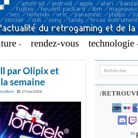
lture
rendez-vous
technologie
l par Olipix et
Search for:
 la semaine
oculture
17 mai 2026
/RETROUV