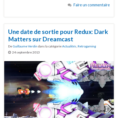
Faire un commentaire
Une date de sortie pour Redux: Dark
Matters sur Dreamcast
De
Guillaume Verdin
dans la catégorie
Actualités
,
Retrogaming
24 septembre 2013