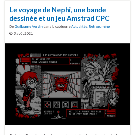
Le voyage de Nephi, une bande
dessinée et un jeu Amstrad CPC
De
Guillaume Verdin
dans la catégorie
Actualités
,
Retrogaming
3 août 2021