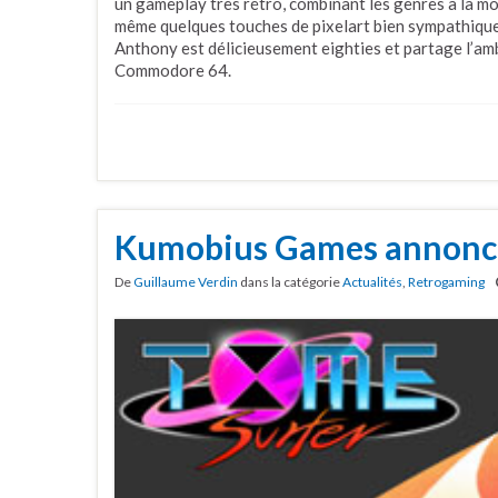
un gameplay très rétro, combinant les genres à la mo
même quelques touches de pixelart bien sympathique
Anthony est délicieusement eighties et partage l’a
Commodore 64.
Kumobius Games annonce
De
Guillaume Verdin
dans la catégorie
Actualités
,
Retrogaming