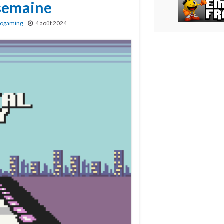
 semaine
rogaming
4 août 2024