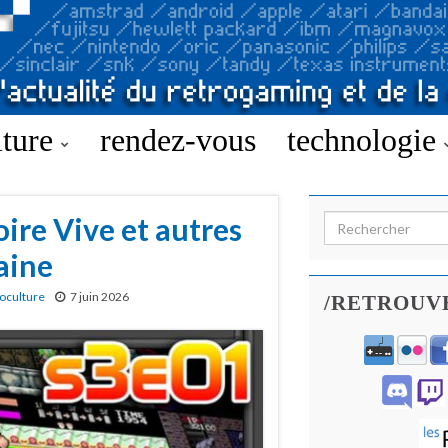
lture
rendez-vous
technologie
ire Vive et autres
Search for:
aine
oculture
7 juin 2026
/RETROUV