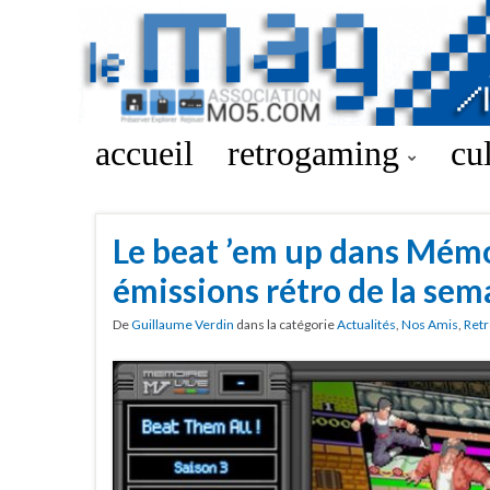
accueil
retrogaming
cu
Le beat ’em up dans Mémo
émissions rétro de la sem
De
Guillaume Verdin
dans la catégorie
Actualités
,
Nos Amis
,
Retr