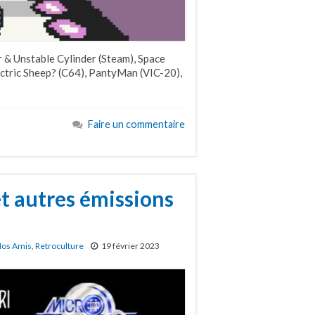
 & Unstable Cylinder (Steam), Space
tric Sheep? (C64), PantyMan (VIC-20),
Faire un commentaire
t autres émissions
os Amis
,
Retroculture
19 février 2023