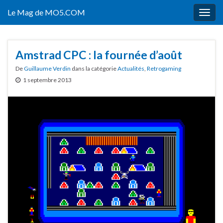
Le Mag de MO5.COM
Togg
navig
Amstrad CPC : la fournée d’août
De
Guillaume Verdin
dans la catégorie
Actualités
,
Retrogaming
1 septembre 2013