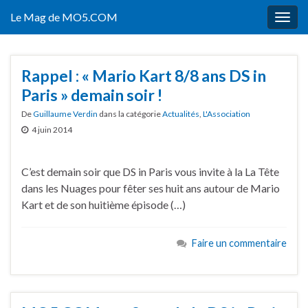
Le Mag de MO5.COM
Togg
navig
Rappel : « Mario Kart 8/8 ans DS in
Paris » demain soir !
De
Guillaume Verdin
dans la catégorie
Actualités
,
L'Association
4 juin 2014
C’est demain soir que DS in Paris vous invite à la La Tête
dans les Nuages pour fêter ses huit ans autour de Mario
Kart et de son huitième épisode (…)
Faire un commentaire