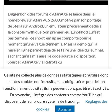
Diggerbonk des forums d’AtariAge se lance dans le
homebrew sur Atari VCS 2600, motivé par son portage
de Stella sur Android, un émulateur précisément dédié à
la console mythique. Son premier jeu, Lunokhod 1, n’est
pas terminé ; ce shoot ’em up ne comporte pour le
moment qu’une vague d’ennemis. Mais la démo qu’il a
mise en ligne permet déjà de se faire une idée du jeu final,
sachant qu’il a mis aussi le code source à disposition.
Source : AtariAge via Retrotaku
Ce site ne collecte plus de données statistiques et n'utilise donc
Faire un commentaire
que des cookies non intrusifs, mais obligatoires pour le bon
fonctionnement du site ; ils ne peuvent donc pas être désactivés.
En revanche, il intègre des contenus comme YouTube qui
disposent de leur propre système de tracking.
Réglages des
© 2026 Le Mag de MO5.COM.
cookies
Accepter
Construit avec
par
Thèmes Graphene
.