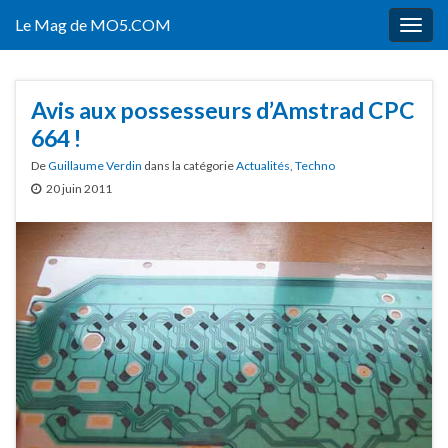
Le Mag de MO5.COM
Togg
navig
Avis aux possesseurs d’Amstrad CPC
664 !
De
Guillaume Verdin
dans la catégorie
Actualités
,
Techno
20 juin 2011