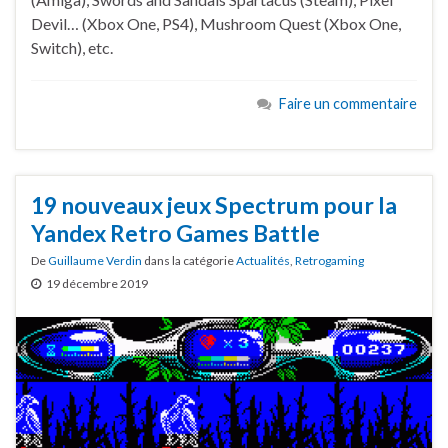
Devil… (Xbox One, PS4), Mushroom Quest (Xbox One,
Switch), etc.
Faire un commentaire
19 nouveaux jeux Spectrum pour la
Yandex Retro Games Battle
De
Guillaume Verdin
dans la catégorie
Actualités
,
Retrogaming
19 décembre 2019