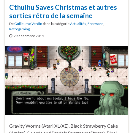
Cthulhu Saves Christmas et autres
sorties rétro de la semaine
De
Guillaume Verdin
dans la catégorie
Actualités
,
Freeware
,
Retrogaming
29 décembre 2019
Gravity Worms (Atari XL/XE), Black Strawberry Cake
(Amiga), Swords and Sandals Spartacus (Steam), Pixel