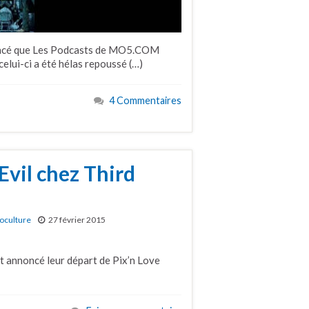
nnoncé que Les Podcasts de MO5.COM
elui-ci a été hélas repoussé (…)
4 Commentaires
Evil chez Third
oculture
27 février 2015
t annoncé leur départ de Pix’n Love