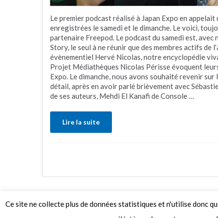
Le premier podcast réalisé à Japan Expo en appelait 
enregistrées le samedi et le dimanche. Le voici, touj
partenaire Freepod. Le podcast du samedi est, avec
Story, le seul à ne réunir que des membres actifs de 
évènementiel Hervé Nicolas, notre encyclopédie viv
Projet Médiathèques Nicolas Périsse évoquent leurs
Expo. Le dimanche, nous avons souhaité revenir sur le
détail, après en avoir parlé brièvement avec Sébastien
de ses auteurs, Mehdi El Kanafi de Console …
Lire la suite
Ce site ne collecte plus de données statistiques et n'utilise donc q
© 2026 Le Mag de MO5.COM.