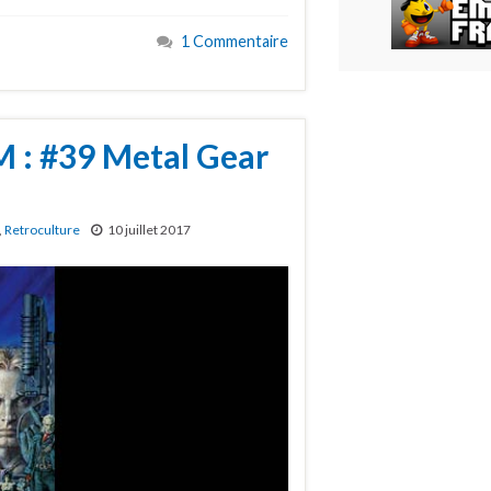
1 Commentaire
 : #39 Metal Gear
,
Retroculture
10 juillet 2017