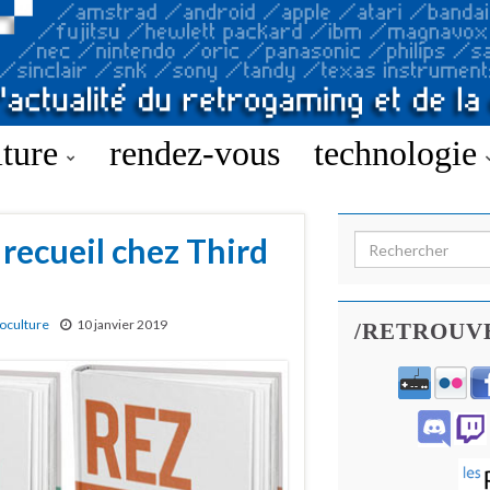
lture
rendez-vous
technologie
recueil chez Third
Search for:
oculture
10 janvier 2019
/RETROUV