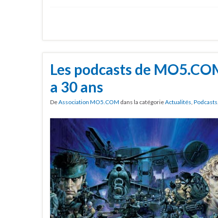
Les podcasts de MO5.COM
a 30 ans
De
Association MO5.COM
dans la catégorie
Actualités
,
Podcasts