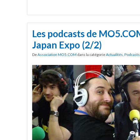
Les podcasts de MO5.COM 
Japan Expo (2/2)
De
Association MO5.COM
dans la catégorie
Actualités
,
Podcasts