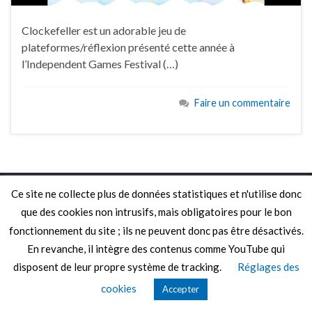
Clockefeller est un adorable jeu de
plateformes/réflexion présenté cette année à
l’Independent Games Festival (…)
Faire un commentaire
© 2026 Le Mag de MO5.COM.
Ce site ne collecte plus de données statistiques et n'utilise donc
Construit avec
par
Thèmes Graphene
.
que des cookies non intrusifs, mais obligatoires pour le bon
fonctionnement du site ; ils ne peuvent donc pas être désactivés.
En revanche, il intègre des contenus comme YouTube qui
disposent de leur propre système de tracking.
Réglages des
cookies
Accepter