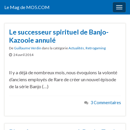
Le Mag de MO5.COM
Togg
navig
Le successeur spirituel de Banjo-
Kazooie annulé
De
Guillaume Verdin
dans la catégorie
Actualités
,
Retrogaming
24 avril 2014
Il y a déjà de nombreux mois, nous évoquions la volonté
d’anciens employés de Rare de créer un nouvel épisode
de la série Banjo (…)
3 Commentaires