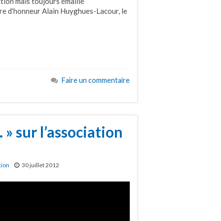
tion mais toujours émaillé
re d’honneur Alain Huyghues-Lacour, le
Faire un commentaire
» sur l’association
tion
30 juillet 2012