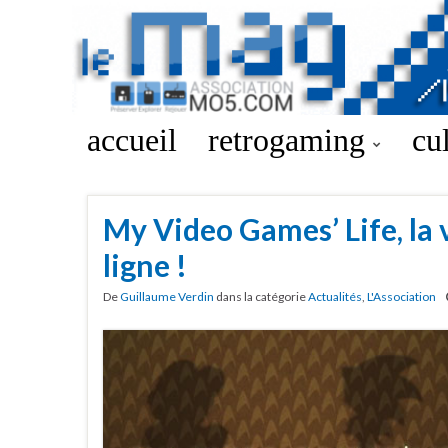
accueil
retrogaming
cu
My Video Games’ Life, la 
ligne !
De
Guillaume Verdin
dans la catégorie
Actualités
,
L'Association