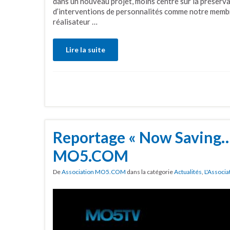
dans un nouveau projet, moins centré sur la préserva
d’interventions de personnalités comme notre memb
réalisateur …
Lire la suite
Reportage « Now Saving… 
MO5.COM
De
Association MO5.COM
dans la catégorie
Actualités
,
L'Associa