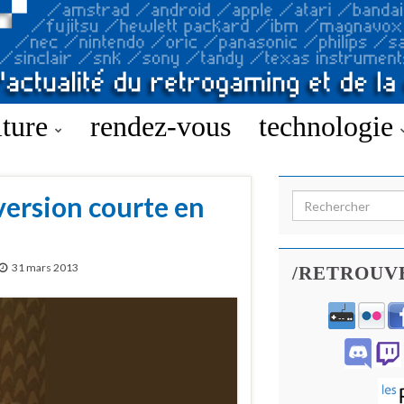
lture
rendez-vous
technologie
version courte en
Search for:
31 mars 2013
/RETROUV