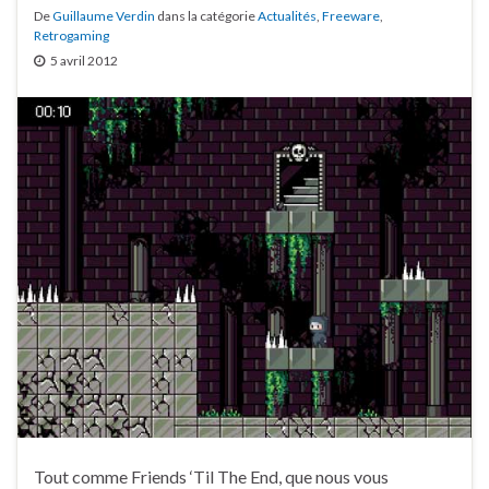
De
Guillaume Verdin
dans la catégorie
Actualités
,
Freeware
,
Retrogaming
5 avril 2012
Tout comme Friends ‘Til The End, que nous vous