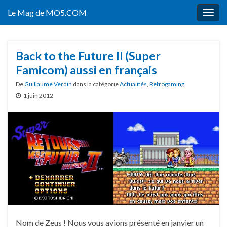
Le Mag de MO5.COM
Togg
navig
Back to the Future II (Super
Famicom) aussi en français
De
Guillaume Verdin
dans la catégorie
Actualités
,
Retrogaming
1 juin 2012
Nom de Zeus ! Nous vous avions présenté en janvier un