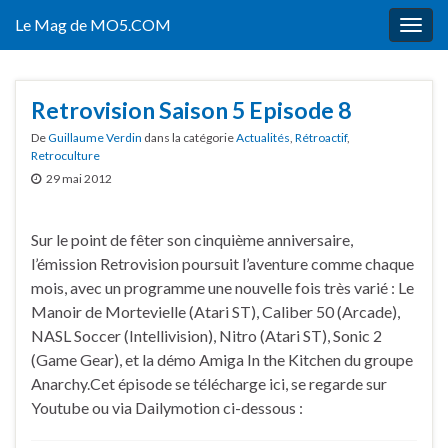
Le Mag de MO5.COM
Togg
navig
Retrovision Saison 5 Episode 8
De
Guillaume Verdin
dans la catégorie
Actualités
,
Rétroactif
,
Retroculture
29 mai 2012
Sur le point de fêter son cinquième anniversaire,
l’émission Retrovision poursuit l’aventure comme chaque
mois, avec un programme une nouvelle fois très varié : Le
Manoir de Mortevielle (Atari ST), Caliber 50 (Arcade),
NASL Soccer (Intellivision), Nitro (Atari ST), Sonic 2
(Game Gear), et la démo Amiga In the Kitchen du groupe
Anarchy.Cet épisode se télécharge ici, se regarde sur
Youtube ou via Dailymotion ci-dessous :