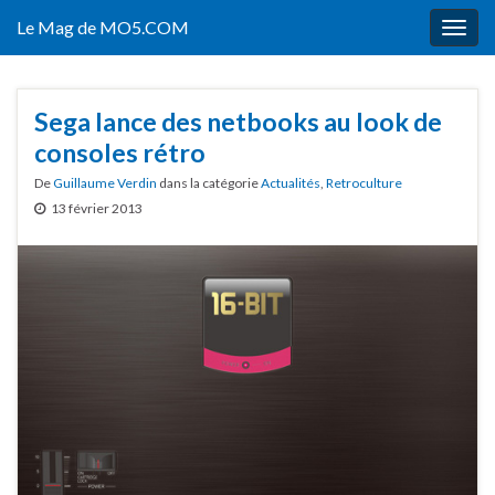
Le Mag de MO5.COM
Togg
navig
Sega lance des netbooks au look de
consoles rétro
De
Guillaume Verdin
dans la catégorie
Actualités
,
Retroculture
13 février 2013