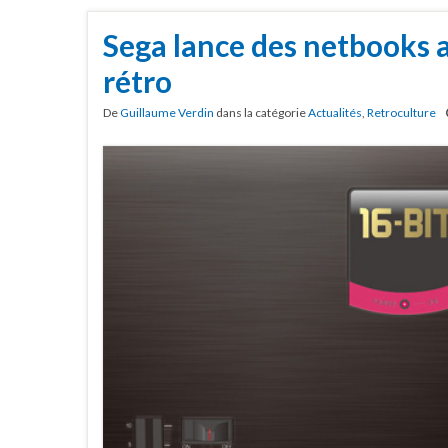
Sega lance des netbooks a
rétro
De
Guillaume Verdin
dans la catégorie
Actualités
,
Retroculture