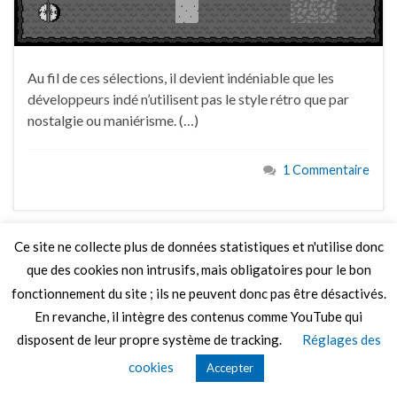
Au fil de ces sélections, il devient indéniable que les
développeurs indé n’utilisent pas le style rétro que par
nostalgie ou maniérisme. (…)
1 Commentaire
Ce site ne collecte plus de données statistiques et n'utilise donc
que des cookies non intrusifs, mais obligatoires pour le bon
© 2026 Le Mag de MO5.COM.
fonctionnement du site ; ils ne peuvent donc pas être désactivés.
Construit avec
par
Thèmes Graphene
.
En revanche, il intègre des contenus comme YouTube qui
disposent de leur propre système de tracking.
Réglages des
cookies
Accepter