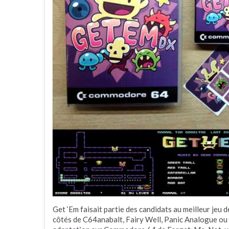
Get ‘Em faisait partie des candidats au meilleur jeu 
côtés de C64anabalt, Fairy Well, Panic Analogue ou e