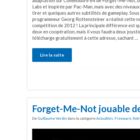
adaptation sur Commodore 64 de Forget-Me-Not, une
Labs et inspirée par Pac-Man, mais avec des niveaux 
tirer et quelques autres subtilités de gameplay. Sou
programmeur Georg Rottensteiner a réalisé cette no
compétition de 2012 ! La principale différence est qu
deux en coopération, mais il vous faudra deux joystick
télécharge gratuitement à cette adresse, sachant …
Lire la suite
Forget-Me-Not jouable de
De
Guillaume Verdin
dans la catégorie
Actualités
,
Freeware
,
Ret