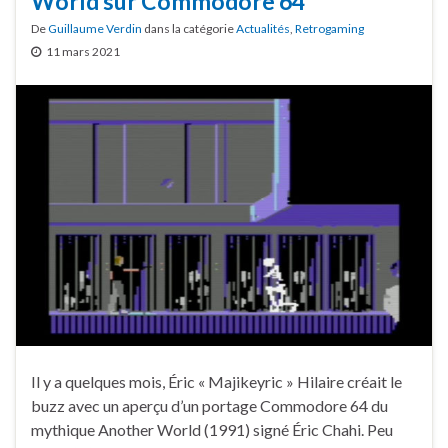
World sur Commodore 64
De
Guillaume Verdin
dans la catégorie
Actualités
,
Retrogaming
11 mars 2021
Il y a quelques mois, Éric « Majikeyric » Hilaire créait le
buzz avec un aperçu d’un portage Commodore 64 du
mythique Another World (1991) signé Éric Chahi. Peu