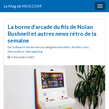
Le Mag de MO5.COM
Togg
navig
La borne d’arcade du fils de Nolan
Bushnell et autres news rétro de la
semaine
De
Guillaume Verdin
dans la catégorie
Actualités
,
Rendez-vous
,
Retroculture
,
Retrogaming
3 décembre 2023