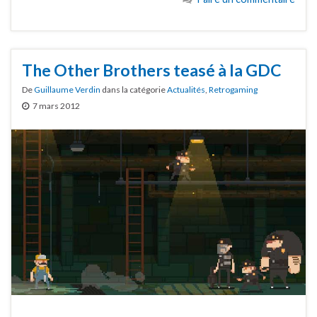
The Other Brothers teasé à la GDC
De
Guillaume Verdin
dans la catégorie
Actualités
,
Retrogaming
7 mars 2012