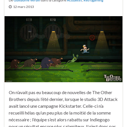
De
Guillaume Verdin
dans la catégorie
Actualités
,
Retrogaming
12 mars 2013
On n’avait pas eu beaucoup de nouvelles de The Other
Brothers depuis l’été dernier, lorsque le studio 3D Attack
avait lancé une campagne Kickstarter. Celle-ci n’a
recueilli hélas qu’un peu plus de la moitié de la somme
nécessaire ; l’équipe s’est alors rabattu sur Indiegogo
pour un résultat encore plus calamiteux. Il n’est donc pas