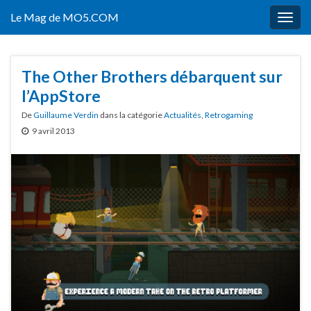
Le Mag de MO5.COM
Togg
navig
The Other Brothers débarquent sur
l’AppStore
De
Guillaume Verdin
dans la catégorie
Actualités
,
Retrogaming
9 avril 2013