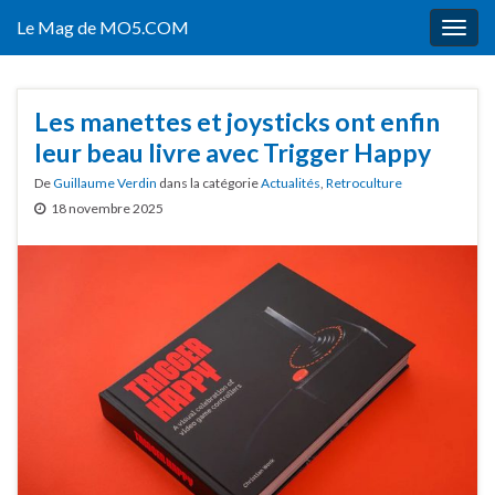
Le Mag de MO5.COM
Togg
navig
Les manettes et joysticks ont enfin
leur beau livre avec Trigger Happy
De
Guillaume Verdin
dans la catégorie
Actualités
,
Retroculture
18 novembre 2025