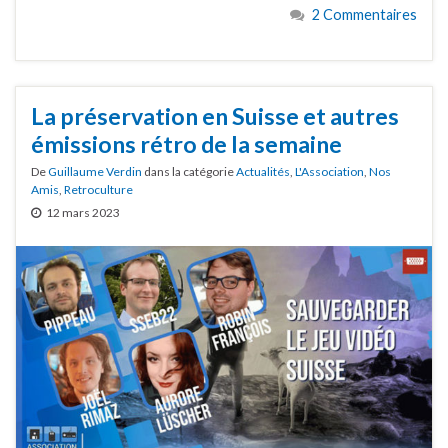
2 Commentaires
La préservation en Suisse et autres
émissions rétro de la semaine
De
Guillaume Verdin
dans la catégorie
Actualités
,
L'Association
,
Nos
Amis
,
Retroculture
12 mars 2023