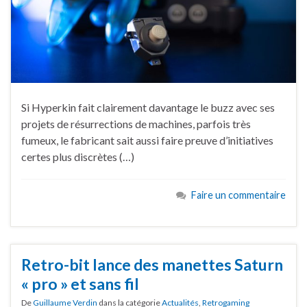
Si Hyperkin fait clairement davantage le buzz avec ses
projets de résurrections de machines, parfois très
fumeux, le fabricant sait aussi faire preuve d’initiatives
certes plus discrètes (…)
Faire un commentaire
Retro-bit lance des manettes Saturn
« pro » et sans fil
De
Guillaume Verdin
dans la catégorie
Actualités
,
Retrogaming