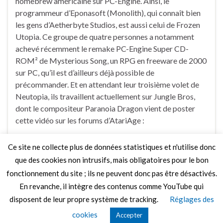
homebrew américaine sur PC-Engine. Ainsi, le
programmeur d’Eponasoft (Monolith), qui connaît bien
les gens d’Aetherbyte Studios, est aussi celui de Frozen
Utopia. Ce groupe de quatre personnes a notamment
achevé récemment le remake PC-Engine Super CD-
ROM² de Mysterious Song, un RPG en freeware de 2000
sur PC, qu’il est d’ailleurs déjà possible de
précommander. Et en attendant leur troisième volet de
Neutopia, ils travaillent actuellement sur Jungle Bros,
dont le compositeur Paranoia Dragon vient de poster
cette vidéo sur les forums d’AtariAge :
Ce site ne collecte plus de données statistiques et n'utilise donc
Faire un commentaire
que des cookies non intrusifs, mais obligatoires pour le bon
fonctionnement du site ; ils ne peuvent donc pas être désactivés.
En revanche, il intègre des contenus comme YouTube qui
disposent de leur propre système de tracking.
Réglages des
© 2026 Le Mag de MO5.COM.
cookies
Accepter
Construit avec
par
Thèmes Graphene
.