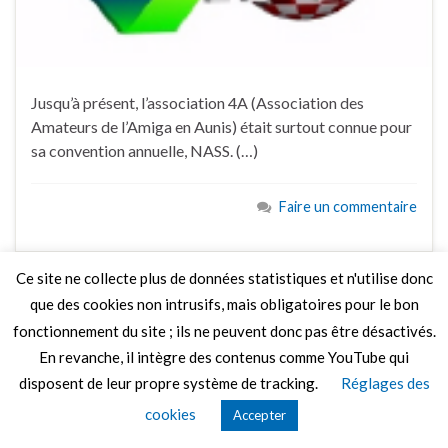
Jusqu’à présent, l’association 4A (Association des
Amateurs de l’Amiga en Aunis) était surtout connue pour
sa convention annuelle, NASS. (…)
Faire un commentaire
Ce site ne collecte plus de données statistiques et n'utilise donc
que des cookies non intrusifs, mais obligatoires pour le bon
fonctionnement du site ; ils ne peuvent donc pas être désactivés.
© 2026 Le Mag de MO5.COM.
Construit avec
par
Thèmes Graphene
.
En revanche, il intègre des contenus comme YouTube qui
disposent de leur propre système de tracking.
Réglages des
cookies
Accepter