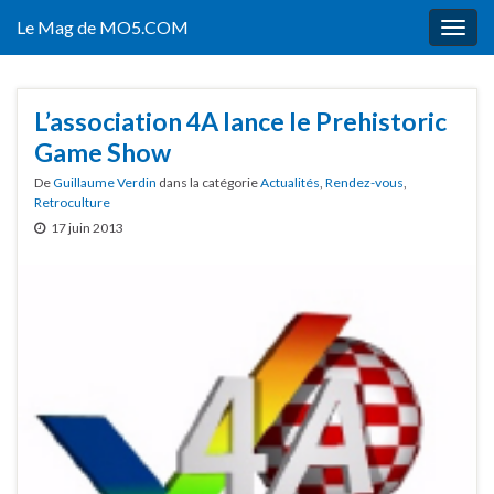
Le Mag de MO5.COM
Togg
navig
L’association 4A lance le Prehistoric
Game Show
De
Guillaume Verdin
dans la catégorie
Actualités
,
Rendez-vous
,
Retroculture
17 juin 2013