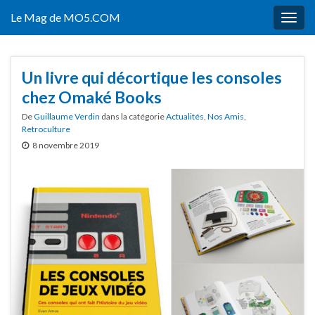
Le Mag de MO5.COM
Togg
navig
Un livre qui décortique les consoles
chez Omaké Books
De
Guillaume Verdin
dans la catégorie
Actualités
,
Nos Amis
,
Retroculture
8 novembre 2019