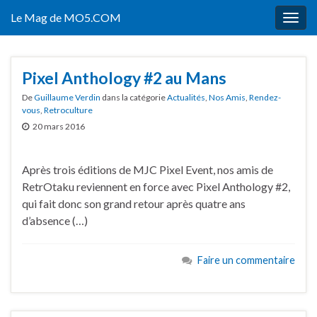
Le Mag de MO5.COM
Togg
navig
Pixel Anthology #2 au Mans
De
Guillaume Verdin
dans la catégorie
Actualités
,
Nos Amis
,
Rendez-
vous
,
Retroculture
20 mars 2016
Après trois éditions de MJC Pixel Event, nos amis de
RetrOtaku reviennent en force avec Pixel Anthology #2,
qui fait donc son grand retour après quatre ans
d’absence (…)
Faire un commentaire