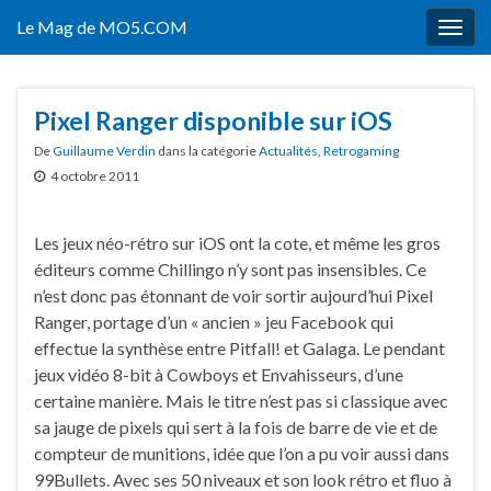
Le Mag de MO5.COM
Togg
navig
Pixel Ranger disponible sur iOS
De
Guillaume Verdin
dans la catégorie
Actualités
,
Retrogaming
4 octobre 2011
Les jeux néo-rétro sur iOS ont la cote, et même les gros
éditeurs comme Chillingo n’y sont pas insensibles. Ce
n’est donc pas étonnant de voir sortir aujourd’hui Pixel
Ranger, portage d’un « ancien » jeu Facebook qui
effectue la synthèse entre Pitfall! et Galaga. Le pendant
jeux vidéo 8-bit à Cowboys et Envahisseurs, d’une
certaine manière. Mais le titre n’est pas si classique avec
sa jauge de pixels qui sert à la fois de barre de vie et de
compteur de munitions, idée que l’on a pu voir aussi dans
99Bullets. Avec ses 50 niveaux et son look rétro et fluo à