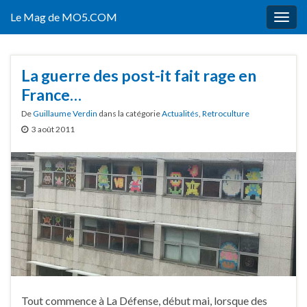
Le Mag de MO5.COM
Togg
navig
La guerre des post-it fait rage en
France…
De
Guillaume Verdin
dans la catégorie
Actualités
,
Retroculture
3 août 2011
Tout commence à La Défense, début mai, lorsque des