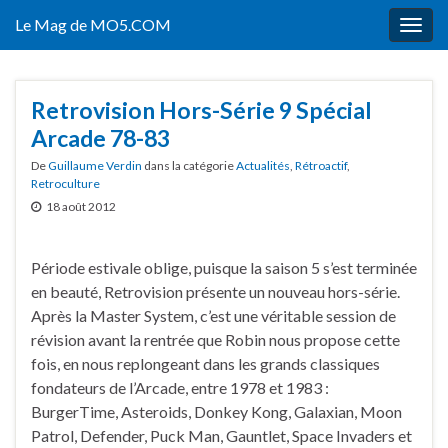
Le Mag de MO5.COM
Togg
navig
Retrovision Hors-Série 9 Spécial
Arcade 78-83
De
Guillaume Verdin
dans la catégorie
Actualités
,
Rétroactif
,
Retroculture
18 août 2012
Période estivale oblige, puisque la saison 5 s’est terminée
en beauté, Retrovision présente un nouveau hors-série.
Après la Master System, c’est une véritable session de
révision avant la rentrée que Robin nous propose cette
fois, en nous replongeant dans les grands classiques
fondateurs de l’Arcade, entre 1978 et 1983 :
BurgerTime, Asteroids, Donkey Kong, Galaxian, Moon
Patrol, Defender, Puck Man, Gauntlet, Space Invaders et