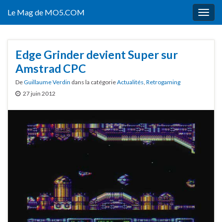
Le Mag de MO5.COM
Togg
navig
Edge Grinder devient Super sur
Amstrad CPC
De
Guillaume Verdin
dans la catégorie
Actualités
,
Retrogaming
27 juin 2012