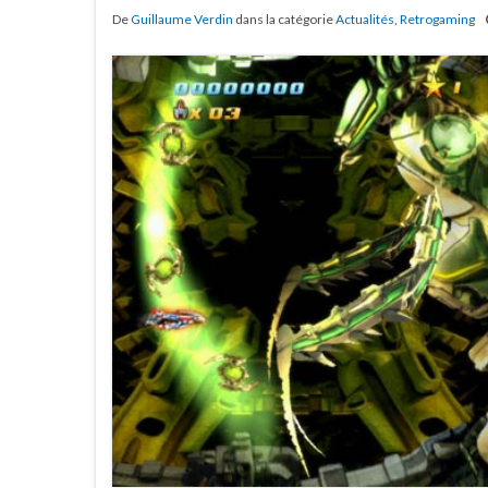
De
Guillaume Verdin
dans la catégorie
Actualités
,
Retrogaming