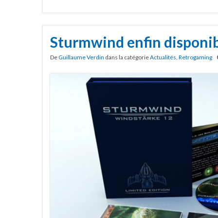
Sturmwind enfin disponi
De
Guillaume Verdin
dans la catégorie
Actualités
,
Retrogaming