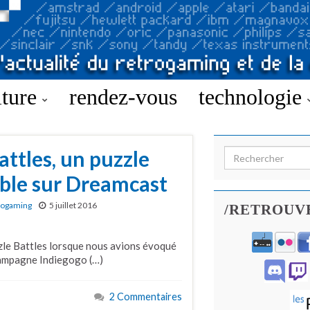
lture
rendez-vous
technologie
ttles, un puzzle
Search for:
ble sur Dreamcast
rogaming
5 juillet 2016
/RETROUV
le Battles lorsque nous avions évoqué
campagne Indiegogo (…)
2 Commentaires