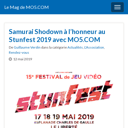
Le Mag de MO5.COM
Togg
navig
Samurai Shodown à l’honneur au
Stunfest 2019 avec MO5.COM
De
Guillaume Verdin
dans la catégorie
Actualités
,
L'Association
,
Rendez-vous
12 mai 2019