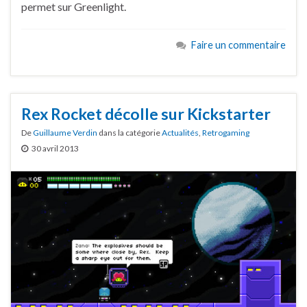
permet sur Greenlight.
Faire un commentaire
Rex Rocket décolle sur Kickstarter
De
Guillaume Verdin
dans la catégorie
Actualités
,
Retrogaming
30 avril 2013