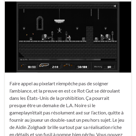
Faire appel au pixelart n’empêche pas de soigner
l’ambiance, et la preuve en est ce Rot Gut se déroulant
dans les États-Unis de la prohibition. Ça pourrait
presque être un demake de L.A. Noire si le
gameplayn’était pas résolument axé sur l’action, quitte à
fournir au joueur un double-saut un peu hors sujet. Le jeu
de Aidin Zolghadr brille surtout par sa réalisation riche
en détails et son fusil à pompe bien pêchu. Vous pouvez