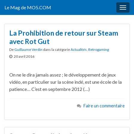
Le Mag de MO5.COM
Togg
navig
La Prohibition de retour sur Steam
avec Rot Gut
De
Guillaume Verdin
dans la catégorie
Actualités
,
Retrogaming
20 avril 2016
On ne le dira jamais assez ; le développement de jeux
vidéo, en particulier sur la scène indé, est une école de la
patience… C’est en septembre 2012 (…)
Faire un commentaire