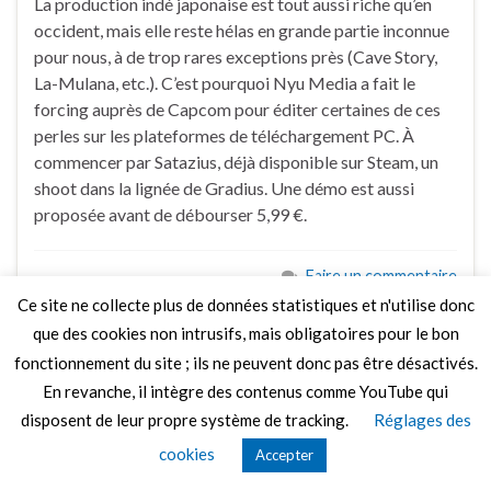
La production indé japonaise est tout aussi riche qu’en
occident, mais elle reste hélas en grande partie inconnue
pour nous, à de trop rares exceptions près (Cave Story,
La-Mulana, etc.). C’est pourquoi Nyu Media a fait le
forcing auprès de Capcom pour éditer certaines de ces
perles sur les plateformes de téléchargement PC. À
commencer par Satazius, déjà disponible sur Steam, un
shoot dans la lignée de Gradius. Une démo est aussi
proposée avant de débourser 5,99 €.
Faire un commentaire
Ce site ne collecte plus de données statistiques et n'utilise donc
que des cookies non intrusifs, mais obligatoires pour le bon
fonctionnement du site ; ils ne peuvent donc pas être désactivés.
En revanche, il intègre des contenus comme YouTube qui
© 2026 Le Mag de MO5.COM.
disposent de leur propre système de tracking.
Réglages des
Construit avec
par
Thèmes Graphene
.
cookies
Accepter