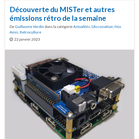
Découverte du MISTer et autres
émissions rétro de la semaine
De
Guillaume Verdin
dans la catégorie
Actualités
,
L'Association
,
Nos
Amis
,
Retroculture
22 janvier 2023