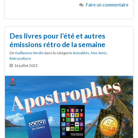
Faire un commentaire
Des livres pour l’été et autres
émissions rétro de la semaine
De
Guillaume Verdin
dans la catégorie
Actualités
,
Nos Amis
,
Retroculture
16 juillet 2023