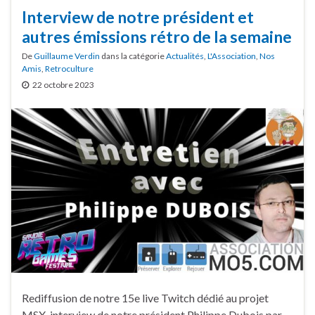
Interview de notre président et
autres émissions rétro de la semaine
De
Guillaume Verdin
dans la catégorie
Actualités
,
L'Association
,
Nos
Amis
,
Retroculture
22 octobre 2023
Rediffusion de notre 15e live Twitch dédié au projet
MSX, interview de notre président Philippe Dubois par