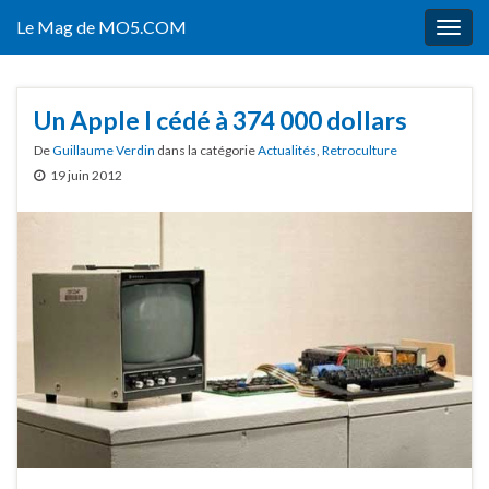
Le Mag de MO5.COM
Togg
navig
Un Apple I cédé à 374 000 dollars
De
Guillaume Verdin
dans la catégorie
Actualités
,
Retroculture
19 juin 2012