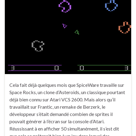
Cela fait déjà quelques mois que SpiceWare travaille sur
Space Rocks, un clone d’Asteroids, un classique pourtant
déjà bien connu sur Atari VCS 2600. Mais alors qu’il
travaillait sur Frantic, un remake de Berzerk, le
développeur s’était demandé combien de sprites il
pouvait générer à l’écran sur la console d’Atari.
Réussissant à en afficher 50 simultanément, il s’est dit
que cela se prêterait bien à un jeu dans lequel des