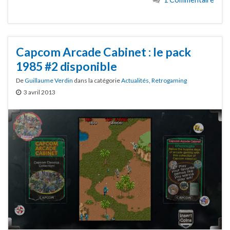
Capcom Arcade Cabinet : le pack
1985 #2 disponible
De
Guillaume Verdin
dans la catégorie
Actualités
,
Retrogaming
3 avril 2013