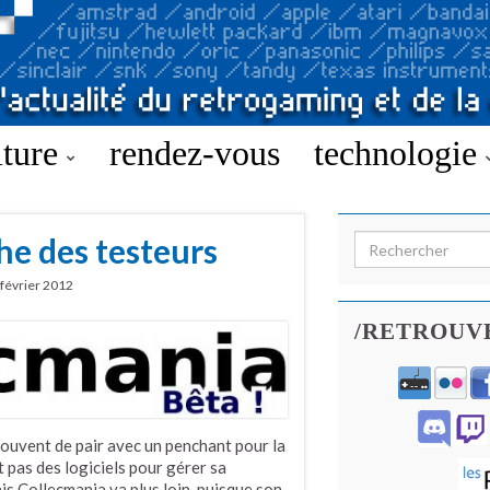
lture
rendez-vous
technologie
e des testeurs
Search for:
 février 2012
/RETROUV
uvent de pair avec un penchant pour la
 pas des logiciels pour gérer sa
ais Collecmania va plus loin, puisque son