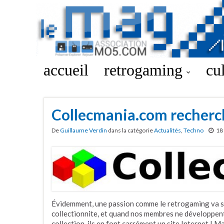
accueil
retrogaming
cu
Collecmania.com recherch
De
Guillaume Verdin
dans la catégorie
Actualités
,
Techno
18
Évidemment, une passion comme le retrogaming va so
collectionnite, et quand nos membres ne développent
collection, ils en font carrément un site Internet ! M