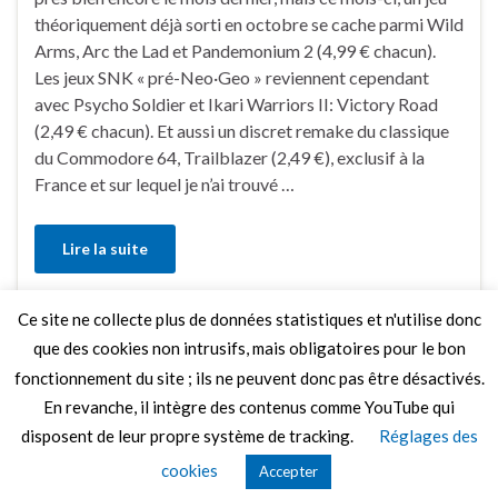
théoriquement déjà sorti en octobre se cache parmi Wild
Arms, Arc the Lad et Pandemonium 2 (4,99 € chacun).
Les jeux SNK « pré-Neo·Geo » reviennent cependant
avec Psycho Soldier et Ikari Warriors II: Victory Road
(2,49 € chacun). Et aussi un discret remake du classique
du Commodore 64, Trailblazer (2,49 €), exclusif à la
France et sur lequel je n’ai trouvé …
Lire la suite
Ce site ne collecte plus de données statistiques et n'utilise donc
Faire un commentaire
que des cookies non intrusifs, mais obligatoires pour le bon
fonctionnement du site ; ils ne peuvent donc pas être désactivés.
En revanche, il intègre des contenus comme YouTube qui
disposent de leur propre système de tracking.
Réglages des
© 2026 Le Mag de MO5.COM.
cookies
Accepter
Construit avec
par
Thèmes Graphene
.