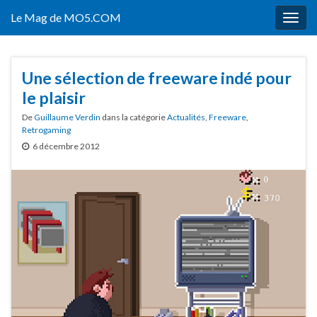
Le Mag de MO5.COM
Togg
navig
Une sélection de freeware indé pour
le plaisir
De
Guillaume Verdin
dans la catégorie
Actualités
,
Freeware
,
Retrogaming
6 décembre 2012