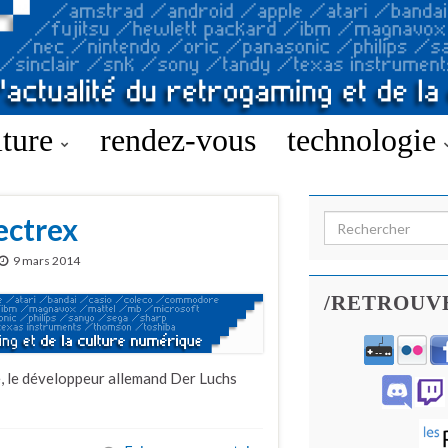
lture
rendez-vous
technologie
ectrex
Search for:
9 mars 2014
/RETROUV
ce, le développeur allemand Der Luchs