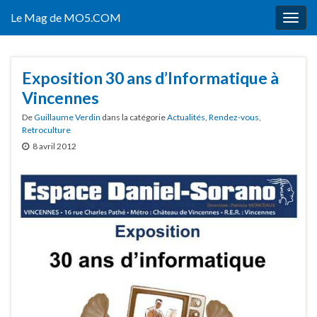
Le Mag de MO5.COM
Togg
navig
Exposition 30 ans d’Informatique à
Vincennes
De
Guillaume Verdin
dans la catégorie
Actualités
,
Rendez-vous
,
Retroculture
8 avril 2012