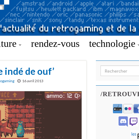
lture
rendez-vous
technologie
 indé de ouf’
Search for:
rogaming
16 avril 2013
/RETROUV